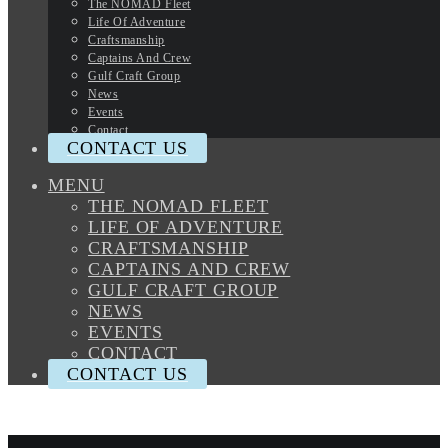
The NOMAD Fleet
Life Of Adventure
Craftsmanship
Captains And Crew
Gulf Craft Group
News
Events
Contact
CONTACT US
MENU
THE NOMAD FLEET
LIFE OF ADVENTURE
CRAFTSMANSHIP
CAPTAINS AND CREW
GULF CRAFT GROUP
NEWS
EVENTS
CONTACT
CONTACT US